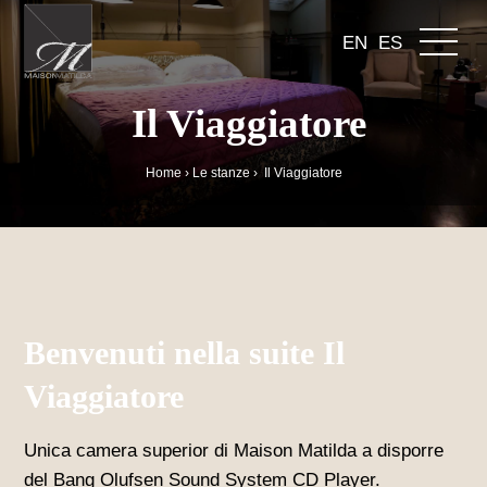
EN
ES
Il Viaggiatore
Home
›
Le stanze
›
Il Viaggiatore
Benvenuti nella suite Il
Viaggiatore
Unica camera superior di Maison Matilda a disporre
del Bang Olufsen Sound System CD Player.